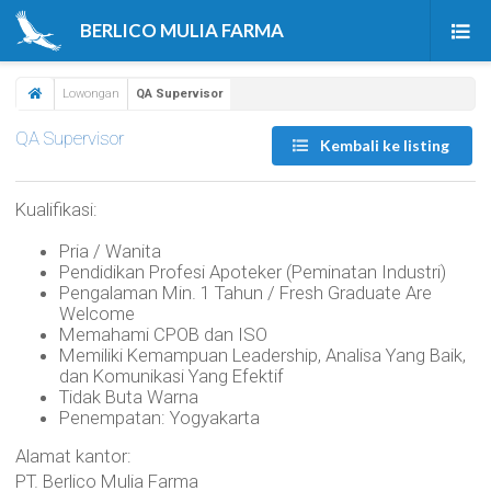
BERLICO MULIA FARMA
Beranda
Lowongan
QA Supervisor
Produk
QA Supervisor
Kembali ke listing
Tentang Kami
Kualifikasi:
Berita & Artikel
Pria / Wanita
Pendidikan Profesi Apoteker (Peminatan Industri)
Karir
Pengalaman Min. 1 Tahun / Fresh Graduate Are
Welcome
Kontak Kami
Memahami CPOB dan ISO
Memiliki Kemampuan Leadership, Analisa Yang Baik,
dan Komunikasi Yang Efektif
Tidak Buta Warna
Penempatan: Yogyakarta
Alamat kantor:
PT. Berlico Mulia Farma