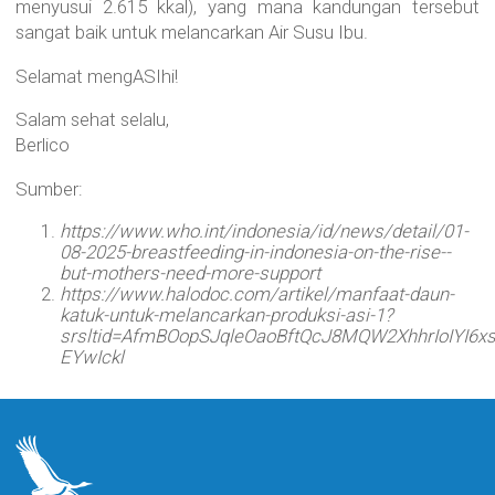
menyusui 2.615 kkal), yang mana kandungan tersebut
sangat baik untuk melancarkan Air Susu Ibu.
Selamat mengASIhi!
Salam sehat selalu,
Berlico
Sumber:
https://www.who.int/indonesia/id/news/detail/01-
08-2025-breastfeeding-in-indonesia-on-the-rise--
but-mothers-need-more-support
https://www.halodoc.com/artikel/manfaat-daun-
katuk-untuk-melancarkan-produksi-asi-1?
srsltid=AfmBOopSJqleOaoBftQcJ8MQW2XhhrIoIYI6
EYwIckl