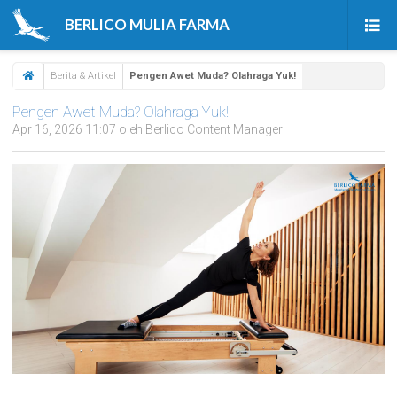
BERLICO MULIA FARMA
Beranda
Berita & Artikel
Pengen Awet Muda? Olahraga Yuk!
Produk
Pengen Awet Muda? Olahraga Yuk!
Apr 16, 2026 11:07 oleh Berlico Content Manager
Tentang Kami
Berita & Artikel
Karir
Kontak Kami