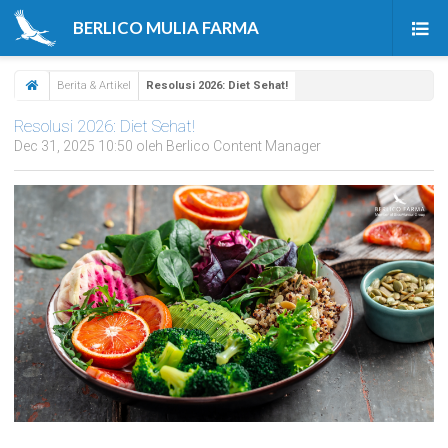
BERLICO MULIA FARMA
Beranda
Berita & Artikel
Resolusi 2026: Diet Sehat!
Produk
Resolusi 2026: Diet Sehat!
Dec 31, 2025 10:50 oleh Berlico Content Manager
Tentang Kami
Berita & Artikel
Karir
Kontak Kami