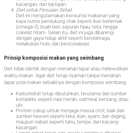
kacangan, dan biji-bijian.
Diet untuk Penuaan Sehat
Diet ini mengutamakan konsumsi makanan yang
kaya nutrisi pendukung otak seperti ikan berlemak
(omega-3), buah beri, sayuran hijau, telur, hingga
cokelat hitam. Selain itu, diet ini juga dibarengi
dengan gaya hidup aktif seperti berolahraga,
melakukan hobi, dan bersosialisasi.
Prinsip komposisi makan yang seimbang
Diet tidak identik dengan menahan lapar atau melewatkan
waktu makan. Agar diet tetap nyaman tanpa menahan
lapar, pola makan sebaiknya dengan komposisi seimbang:
Karbohidrat tetap dibutuhkan, terutama dari sumber
kompleks seperti nasi merah, oatmeal, kentang, atau
ubi.
Protein cukup untuk menjaga massa otot, baik dari
sumber hewani seperti telur, ikan, ayam, dan daging,
maupun nabati seperti tahu, tempe, dan kacang-
kacangan.
Lemak sehat tetap ada, meski jumlahnya dibatasi.