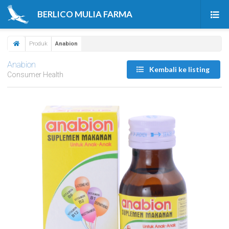
BERLICO MULIA FARMA
Beranda
Produk
Anabion
Produk
Anabion
Kembali ke listing
Consumer Health
Tentang Kami
Berita & Artikel
Karir
Kontak Kami