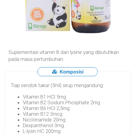
Suplementasi vitamin B dan lysine yang dibutuhkan
pada masa pertumbuhan.
Komposisi
Tiap sendok takar (5ml) sirup mengandung:
Vitamin B1 HCl 5mg
Vitamin B2 Soidum Phosphate 2mg
Vitamin B6 HCl 2,5mg
Vitamin B12 3mcg
Nicotinamide 20mg
Dexpanthenol 3mg
L-lysin HC 200mg