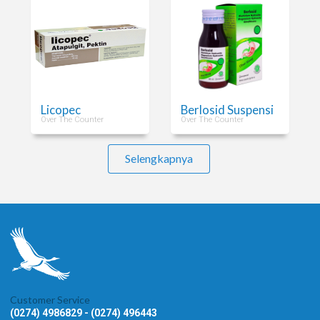
Licopec
Berlosid Suspensi
Over The Counter
Over The Counter
Selengkapnya
Customer Service
(0274) 4986829 - (0274) 496443