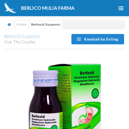
BERLICO MULIA FARMA
Beranda
Produk
Berlosid Suspensi
Produk
Berlosid Suspensi
Kembali ke listing
Over The Counter
Tentang Kami
Berita & Artikel
Karir
Kontak Kami