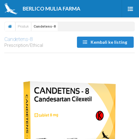
BERLICO MULIA FARMA
Beranda
Produk
Candetens-8
Produk
Candetens-8
Kembali ke listing
Prescription/Ethical
Tentang Kami
Berita & Artikel
Karir
Kontak Kami