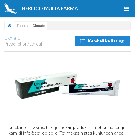
BERLICO MULIA FARMA
Beranda
Produk
Clonate
Produk
Clonate
Kembali ke listing
Prescription/Ethical
Tentang Kami
Berita & Artikel
Karir
Kontak Kami
Untuk informasi lebih lanjut terkait produk ini, mohon hubungi
kami di info@berlico.co.id. Terimakasih atas kunjungan anda