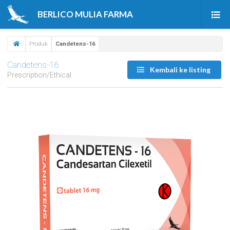
BERLICO MULIA FARMA
Beranda
Produk
Candetens-16
Produk
Candetens-16
Kembali ke listing
Prescription/Ethical
Tentang Kami
Berita & Artikel
Karir
Kontak Kami