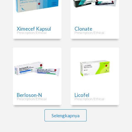
Ximecef Kapsul
Clonate
Prescription/Ethical
Prescription/Ethical
Berloson-N
Licofel
Prescription/Ethical
Prescription/Ethical
Selengkapnya