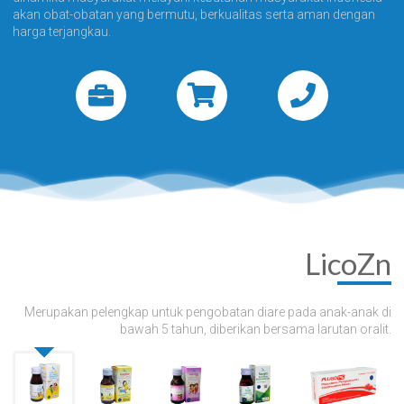
akan obat-obatan yang bermutu, berkualitas serta aman dengan
harga terjangkau.
LicoZn
Merupakan pelengkap untuk pengobatan diare pada anak-anak di
bawah 5 tahun, diberikan bersama larutan oralit.