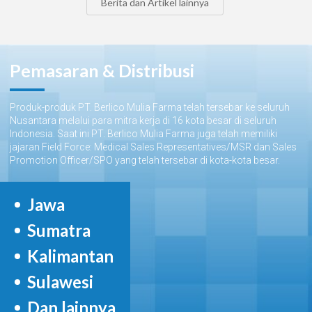
Berita dan Artikel lainnya
Pemasaran & Distribusi
Produk-produk PT. Berlico Mulia Farma telah tersebar ke seluruh
Nusantara melalui para mitra kerja di 16 kota besar di seluruh
Indonesia. Saat ini PT. Berlico Mulia Farma juga telah memiliki
jajaran Field Force: Medical Sales Representatives/MSR dan Sales
Promotion Officer/SPO yang telah tersebar di kota-kota besar.
Jawa
Sumatra
Kalimantan
Sulawesi
Dan lainnya